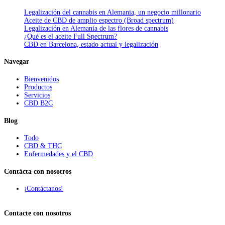
Legalización del cannabis en Alemania, un negocio millonario
Aceite de CBD de amplio espectro (Broad spectrum)
Legalización en Alemania de las flores de cannabis
¿Qué es el aceite Full Spectrum?
CBD en Barcelona, estado actual y legalización
Navegar
Bienvenidos
Productos
Servicios
CBD B2C
Blog
Todo
CBD & THC
Enfermedades y el CBD
Contácta con nosotros
¡Contáctanos!
Contacte con nosotros