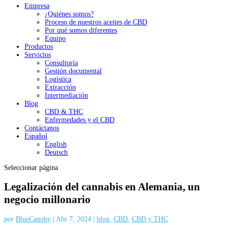
Empresa
¿Quiénes somos?
Proceso de nuestros aceites de CBD
Por qué somos diferentes
Equipo
Productos
Servicios
Consultoría
Gestión documental
Logística
Extracción
Intermediación
Blog
CBD & THC
Enfermedades y el CBD
Contáctanos
Español
English
Deutsch
Seleccionar página
Legalización del cannabis en Alemania, un
negocio millonario
por
BlueCanoby
|
Abr 7, 2024
|
blog
,
CBD
,
CBD y THC