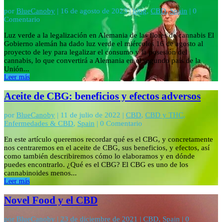
por
BlueCanoby
|
16 de agosto de 2023
|
blog
,
CBD
,
Spain
| 0
Comentario
Luz verde a la legalización en Alemania de las flores de cannabis El
Gobierno alemán ha dado luz verde el miércoles 16 de agosto al
proyecto de ley para legalizar el consumo y la posesión del
cannabis, lo que convertirá a Alemania en el segundo país de la
Unión...
Leer más
Aceite de CBG: beneficios y efectos adversos
por
BlueCanoby
|
11 de julio de 2022
|
CBD
,
CBD y THC
,
Enfermedades & CBD
,
Spain
| 0 Comentario
En este artículo queremos recordar qué es el CBG, y concretamente
nos centraremos en el aceite de CBG, sus beneficios, y efectos, así
como también describiremos cómo lo elaboramos y en dónde
puedes encontrarlo. ¿Qué es el CBG? El CBG es uno de los
cannabinoides menos...
Leer más
Novel Food y el CBD
por
BlueCanoby
|
23 de diciembre de 2021
|
CBD
,
Spain
| 0