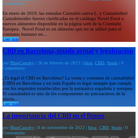
Comentario
En enero de 2019, las entradas Cannabis sativa L. y Cannabidiol/
Cannabinoides fueron clarificadas en el catálogo Novel Food o
nuevos alimentos disponible en la página web de la Comisión
Europea. Novel Food es un alimento que no se utilizó para el
consumo humano en...
Leer más
CBD en Barcelona, estado actual y legalización
por
BlueCanoby
|
26 de febrero de 2023
|
blog
,
CBD
,
Spain
| 0
Comentario
¿Es legal el CBD en Barcelona? La venta y consumo de cannabidiol
(CBD) en Barcelona y en toda España es legal siempre que cumpla
con los requisitos establecidos por la normativa española y europea.
El cannabidiol es uno de los componentes no psicoactivos de la
planta...
Leer más
La importancia del CBD en el fitness
por
BlueCanoby
|
8 de noviembre de 2022
|
blog
,
CBD
,
Spain
| 0
Comentario