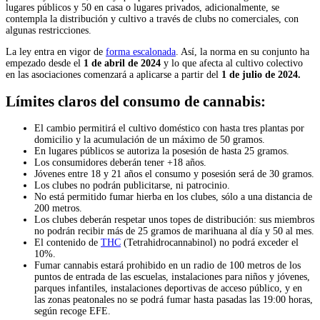
lugares públicos y 50 en casa o lugares privados, adicionalmente, se
contempla la distribución y cultivo a través de clubs no comerciales, con
algunas restricciones.
La ley entra en vigor de
forma escalonada
. Así, la norma en su conjunto ha
empezado desde el
1 de abril de 2024
y lo que afecta al cultivo colectivo
en las asociaciones comenzará a aplicarse a partir del
1 de julio de 2024.
Límites claros del consumo de cannabis:
El cambio permitirá el cultivo doméstico con hasta tres plantas por
domicilio y la acumulación de un máximo de 50 gramos.
En lugares públicos se autoriza la posesión de hasta 25 gramos.
Los consumidores deberán tener +18 años.
Jóvenes entre 18 y 21 años el consumo y posesión será de 30 gramos.
Los clubes no podrán publicitarse, ni patrocinio.
No está permitido fumar hierba en los clubes, sólo a una distancia de
200 metros.
Los clubes deberán respetar unos topes de distribución: sus miembros
no podrán recibir más de 25 gramos de marihuana al día y 50 al mes.
El contenido de
THC
(Tetrahidrocannabinol) no podrá exceder el
10%.
Fumar cannabis estará prohibido en un radio de 100 metros de los
puntos de entrada de las escuelas, instalaciones para niños y jóvenes,
parques infantiles, instalaciones deportivas de acceso público, y en
las zonas peatonales no se podrá fumar hasta pasadas las 19:00 horas,
según recoge EFE.