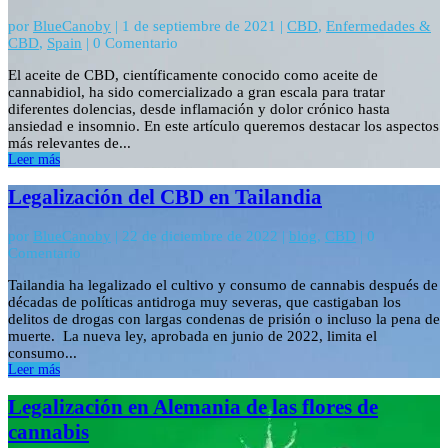
por
BlueCanoby
|
1 de septiembre de 2021
|
CBD
,
Enfermedades &
CBD
,
Spain
| 0 Comentario
El aceite de CBD, científicamente conocido como aceite de
cannabidiol, ha sido comercializado a gran escala para tratar
diferentes dolencias, desde inflamación y dolor crónico hasta
ansiedad e insomnio. En este artículo queremos destacar los aspectos
más relevantes de...
Leer más
Legalización del CBD en Tailandia
por
BlueCanoby
|
22 de diciembre de 2022
|
blog
,
CBD
| 0
Comentario
Tailandia ha legalizado el cultivo y consumo de cannabis después de
décadas de políticas antidroga muy severas, que castigaban los
delitos de drogas con largas condenas de prisión o incluso la pena de
muerte. La nueva ley, aprobada en junio de 2022, limita el
consumo...
Leer más
Legalización en Alemania de las flores de
cannabis