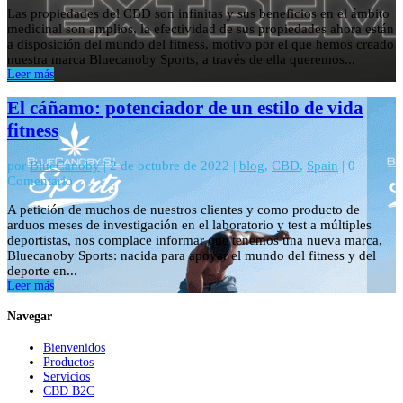
Las propiedades del CBD son infinitas y sus beneficios en el ámbito
medicinal son amplios, la efectividad de sus propiedades ahora están
a disposición del mundo del fitness, motivo por el que hemos creado
nuestra marca Bluecanoby Sports, a través de ella queremos...
Leer más
El cáñamo: potenciador de un estilo de vida
fitness
por
BlueCanoby
|
2 de octubre de 2022
|
blog
,
CBD
,
Spain
| 0
Comentario
A petición de muchos de nuestros clientes y como producto de
arduos meses de investigación en el laboratorio y test a múltiples
deportistas, nos complace informar que tenemos una nueva marca,
Bluecanoby Sports: nacida para apoyar el mundo del fitness y del
deporte en...
Leer más
Navegar
Bienvenidos
Productos
Servicios
CBD B2C