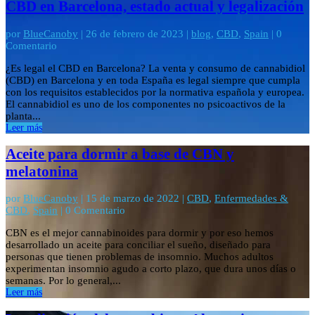
CBD en Barcelona, estado actual y legalización
por
BlueCanoby
|
26 de febrero de 2023
|
blog
,
CBD
,
Spain
| 0
Comentario
¿Es legal el CBD en Barcelona? La venta y consumo de cannabidiol
(CBD) en Barcelona y en toda España es legal siempre que cumpla
con los requisitos establecidos por la normativa española y europea.
El cannabidiol es uno de los componentes no psicoactivos de la
planta...
Leer más
Aceite para dormir a base de CBN y
melatonina
por
BlueCanoby
|
15 de marzo de 2022
|
CBD
,
Enfermedades &
CBD
,
Spain
| 0 Comentario
CBN es el mejor cannabinoides para dormir y por eso hemos
desarrollado un aceite para conciliar el sueño, diseñado para
personas que tienen problemas de insomnio. Muchos adultos
experimentan insomnio agudo a corto plazo, que dura unos días o
semanas. Por lo general,...
Leer más