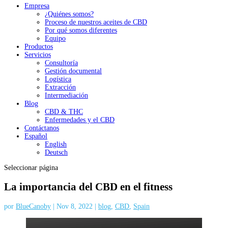
Empresa
¿Quiénes somos?
Proceso de nuestros aceites de CBD
Por qué somos diferentes
Equipo
Productos
Servicios
Consultoría
Gestión documental
Logística
Extracción
Intermediación
Blog
CBD & THC
Enfermedades y el CBD
Contáctanos
Español
English
Deutsch
Seleccionar página
La importancia del CBD en el fitness
por
BlueCanoby
|
Nov 8, 2022
|
blog
,
CBD
,
Spain