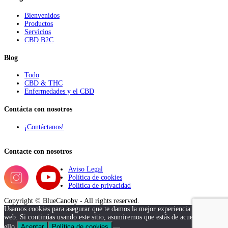
Bienvenidos
Productos
Servicios
CBD B2C
Blog
Todo
CBD & THC
Enfermedades y el CBD
Contácta con nosotros
¡Contáctanos!
Contacte con nosotros
Aviso Legal
Política de cookies
Política de privacidad
Copyright © BlueCanoby - All rights reserved.
Usamos cookies para asegurar que te damos la mejor experiencia en nuestra
web. Si continúas usando este sitio, asumiremos que estás de acuerdo con
ello.
Aceptar
Política de cookies