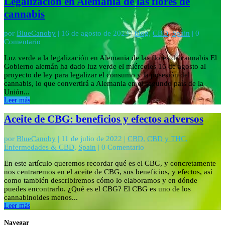
Legalización en Alemania de las flores de
cannabis
por
BlueCanoby
|
16 de agosto de 2023
|
blog
,
CBD
,
Spain
| 0
Comentario
Luz verde a la legalización en Alemania de las flores de cannabis El
Gobierno alemán ha dado luz verde el miércoles 16 de agosto al
proyecto de ley para legalizar el consumo y la posesión del
cannabis, lo que convertirá a Alemania en el segundo país de la
Unión...
Leer más
Aceite de CBG: beneficios y efectos adversos
por
BlueCanoby
|
11 de julio de 2022
|
CBD
,
CBD y THC
,
Enfermedades & CBD
,
Spain
| 0 Comentario
En este artículo queremos recordar qué es el CBG, y concretamente
nos centraremos en el aceite de CBG, sus beneficios, y efectos, así
como también describiremos cómo lo elaboramos y en dónde
puedes encontrarlo. ¿Qué es el CBG? El CBG es uno de los
cannabinoides menos...
Leer más
Navegar