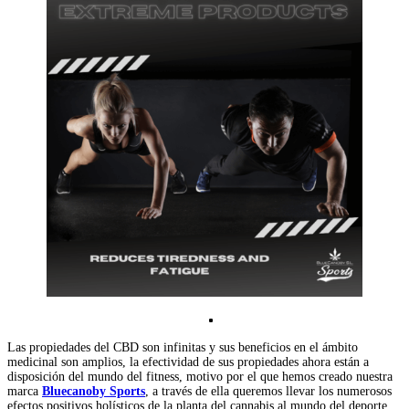
Las propiedades del CBD son infinitas y sus beneficios en el ámbito
medicinal son amplios, la efectividad de sus propiedades ahora están a
disposición del mundo del fitness, motivo por el que hemos creado nuestra
marca
Bluecanoby Sports
, a través de ella queremos llevar los numerosos
efectos positivos holísticos de la planta del cannabis al mundo del deporte.