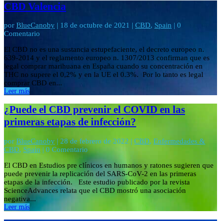
CBD Valencia
por
BlueCanoby
|
18 de octubre de 2021
|
CBD
,
Spain
| 0
Comentario
El CBD no es una sustancia estupefaciente, el decreto europeo n.
639-2014 y el reglamento europeo n. 1307/2013 confirman que es
legal comprar marihuana en España cuando su concentración en
THC no supere el 0,2% y en la UE el 0.3%. Por lo tanto es legal
comprar CBD en...
Leer más
¿Puede el CBD prevenir el COVID en las
primeras etapas de infección?
por
BlueCanoby
|
28 de febrero de 2022
|
CBD
,
Enfermedades &
CBD
,
Spain
| 0 Comentario
El CBD en Estudios pre clínicos en humanos y ratones sugieren que
puede prevenir la replicación del SARS-CoV-2 en las primeras
etapas de la infección. Este estudio publicado por la revista
ScienceAdvances relata que el CBD mostró una asociación
negativa...
Leer más