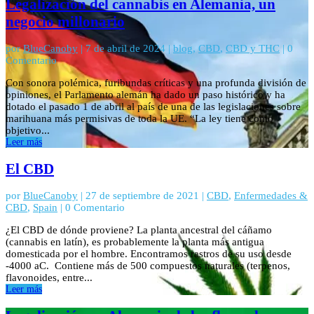
Legalización del cannabis en Alemania, un
negocio millonario
por
BlueCanoby
|
7 de abril de 2024
|
blog
,
CBD
,
CBD y THC
| 0
Comentario
Con sonora polémica, furibundas críticas y una profunda división de
opiniones, el Parlamento alemán ha dado un paso histórico y ha
dotado el pasado 1 de abril al país de una de las legislaciones sobre
marihuana más permisivas de toda la UE. “La ley tiene como
objetivo...
Leer más
El CBD
por
BlueCanoby
|
27 de septiembre de 2021
|
CBD
,
Enfermedades &
CBD
,
Spain
| 0 Comentario
¿El CBD de dónde proviene? La planta ancestral del cáñamo
(cannabis en latín), es probablemente la planta más antigua
domesticada por el hombre. Encontramos rastros de su uso desde
-4000 aC. Contiene más de 500 compuestos naturales (terpenos,
flavonoides, entre...
Leer más