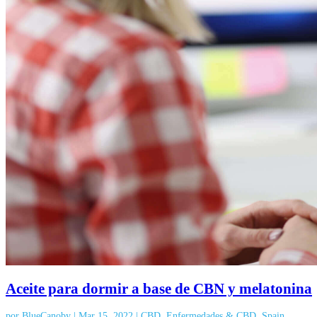
Aceite para dormir a base de CBN y melatonina
por
BlueCanoby
|
Mar 15, 2022
|
CBD
,
Enfermedades & CBD
,
Spain