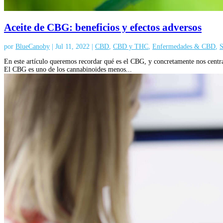
Aceite de CBG: beneficios y efectos adversos
por
BlueCanoby
|
Jul 11, 2022
|
CBD
,
CBD y THC
,
Enfermedades & CBD
,
S
En este artículo queremos recordar qué es el CBG, y concretamente nos centr
El CBG es uno de los cannabinoides menos...