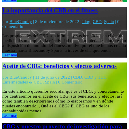
La importancia del CBD en el fitness
por
BlueCanoby
|
8 de noviembre de 2022
|
blog
,
CBD
,
Spain
| 0
Comentario
Las propiedades del CBD son infinitas y sus beneficios en el ámbito
medicinal son amplios, la efectividad de sus propiedades ahora están
a disposición del mundo del fitness, motivo por el que hemos creado
nuestra marca Bluecanoby Sports, a través de ella queremos...
Leer más
Aceite de CBG: beneficios y efectos adversos
por
BlueCanoby
|
11 de julio de 2022
|
CBD
,
CBD y THC
,
Enfermedades & CBD
,
Spain
| 0 Comentario
En este artículo queremos recordar qué es el CBG, y concretamente
nos centraremos en el aceite de CBG, sus beneficios, y efectos, así
como también describiremos cómo lo elaboramos y en dónde
puedes encontrarlo. ¿Qué es el CBG? El CBG es uno de los
cannabinoides menos...
Leer más
CBG y nuestro proyecto de investigación para