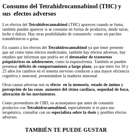
Consumo del Tetrahidrocannabinol (THC) y
sus efectos adversos
Los efectos del
Tetrahidrocannabinol
(THC) aparecen cuando se fuma,
también pueden aparecer si se consume en forma de productos, desde tartas,
leche o dulces. Hay otras posibilidades de consumirlo como en parches
transdérmicos o gotas.
En cuanto a los efectos del
Tetrahidrocannabinol
ya que tener presente
que así como tiene efectos medicinales, también hay efectos adversos, hay
estudios que informan que podría ser el
detonador de trastornos
psiquiátricos en adolescentes
, como la esquizofrenia. También se pueden
presentar
déficits de comportamiento a largo plazo
, ya que entre los 10 y
25 años los cambios en el sistema nervioso conducen a una mayor eficiencia
cognitiva y neuronal, presentándose la madurez neuronal.
Otras causas adversas son su
efecto en la memoria
,
estado de ánimo y
percepción de las cosas
,
aumento del ritmo cardiaco, sequedad de boca,
alteración de los movimientos
.
Como proveedores de CBD, os aconsejamos que antes de consumir
productos con
Tetrahidrocannabinol,
especialmente si es para uso
terapéutico, consultar con un
especialista sobre la dosis
y posibles efectos
adversos.
TAMBIÉN TE PUEDE GUSTAR