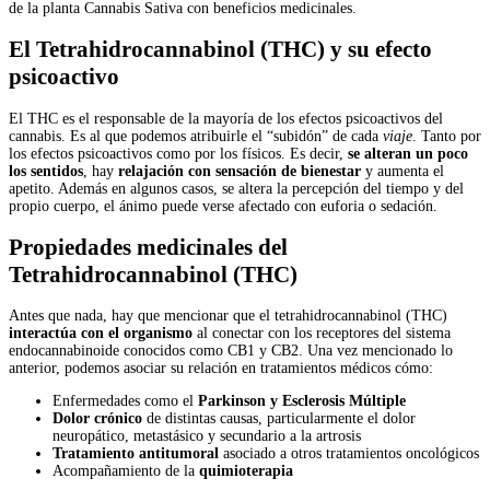
de la planta Cannabis Sativa con beneficios medicinales.
El Tetrahidrocannabinol (THC) y su efecto
psicoactivo
El THC es el responsable de la mayoría de los efectos psicoactivos del
cannabis. Es al que podemos atribuirle el “subidón” de cada
viaje
. Tanto por
los efectos psicoactivos como por los físicos. Es decir,
se alteran un poco
los sentidos
, hay
relajación con sensación de bienestar
y aumenta el
apetito. Además en algunos casos, se altera la percepción del tiempo y del
propio cuerpo, el ánimo puede verse afectado con euforia o sedación.
Propiedades medicinales del
Tetrahidrocannabinol (THC)
Antes que nada, hay que mencionar que el tetrahidrocannabinol (THC)
interactúa con el organismo
al conectar con los receptores del sistema
endocannabinoide conocidos como CB1 y CB2. Una vez mencionado lo
anterior, podemos asociar su relación en tratamientos médicos cómo:
Enfermedades como el
Parkinson y Esclerosis Múltiple
Dolor crónico
de distintas causas, particularmente el dolor
neuropático, metastásico y secundario a la artrosis
Tratamiento antitumoral
asociado a otros tratamientos oncológicos
Acompañamiento de la
quimioterapia