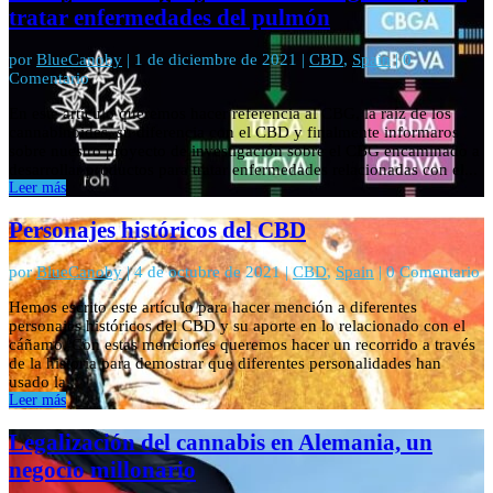
tratar enfermedades del pulmón
por
BlueCanoby
|
1 de diciembre de 2021
|
CBD
,
Spain
| 0
Comentario
En este artículo queremos hacer referencia al CBG, la raíz de los
cannabinoides, su diferencia con el CBD y finalmente informaros
sobre nuestro proyecto de investigación sobre el CBG encaminado a
desarrollar productos para tratar enfermedades relacionadas con el...
Leer más
Personajes históricos del CBD
por
BlueCanoby
|
4 de octubre de 2021
|
CBD
,
Spain
| 0 Comentario
Hemos escrito este artículo para hacer mención a diferentes
personajes históricos del CBD y su aporte en lo relacionado con el
cáñamo. Con estas menciones queremos hacer un recorrido a través
de la historia para demostrar que diferentes personalidades han
usado la...
Leer más
Legalización del cannabis en Alemania, un
negocio millonario