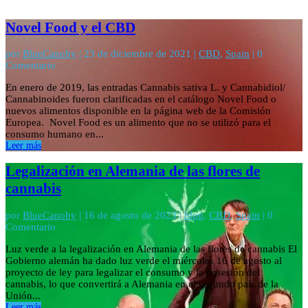
Novel Food y el CBD
por
BlueCanoby
|
23 de diciembre de 2021
|
CBD
,
Spain
| 0
Comentario
En enero de 2019, las entradas Cannabis sativa L. y Cannabidiol/
Cannabinoides fueron clarificadas en el catálogo Novel Food o
nuevos alimentos disponible en la página web de la Comisión
Europea. Novel Food es un alimento que no se utilizó para el
consumo humano en...
Leer más
Legalización en Alemania de las flores de
cannabis
por
BlueCanoby
|
16 de agosto de 2023
|
blog
,
CBD
,
Spain
| 0
Comentario
Luz verde a la legalización en Alemania de las flores de cannabis El
Gobierno alemán ha dado luz verde el miércoles 16 de agosto al
proyecto de ley para legalizar el consumo y la posesión del
cannabis, lo que convertirá a Alemania en el segundo país de la
Unión...
Leer más