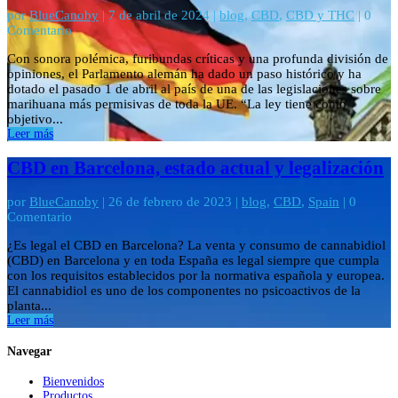
por
BlueCanoby
|
7 de abril de 2024
|
blog
,
CBD
,
CBD y THC
| 0
Comentario
Con sonora polémica, furibundas críticas y una profunda división de
opiniones, el Parlamento alemán ha dado un paso histórico y ha
dotado el pasado 1 de abril al país de una de las legislaciones sobre
marihuana más permisivas de toda la UE. “La ley tiene como
objetivo...
Leer más
CBD en Barcelona, estado actual y legalización
por
BlueCanoby
|
26 de febrero de 2023
|
blog
,
CBD
,
Spain
| 0
Comentario
¿Es legal el CBD en Barcelona? La venta y consumo de cannabidiol
(CBD) en Barcelona y en toda España es legal siempre que cumpla
con los requisitos establecidos por la normativa española y europea.
El cannabidiol es uno de los componentes no psicoactivos de la
planta...
Leer más
Navegar
Bienvenidos
Productos