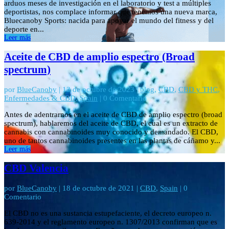
arduos meses de investigación en el laboratorio y test a múltiples
deportistas, nos complace informar que tenemos una nueva marca,
Bluecanoby Sports: nacida para apoyar el mundo del fitness y del
deporte en...
Leer más
Aceite de CBD de amplio espectro (Broad
spectrum)
por
BlueCanoby
|
13 de octubre de 2023
|
blog
,
CBD
,
CBD y THC
,
Enfermedades & CBD
,
Spain
| 0 Comentario
Antes de adentrarnos en el aceite de CBD de amplio espectro (broad
spectrum), hablaremos del aceite de CBD, el cual es un extracto de
cannabis con cannabinoides muy conocido y demandado. El CBD,
uno de tantos cannabinoides presentes en las plantas de cáñamo y...
Leer más
CBD Valencia
por
BlueCanoby
|
18 de octubre de 2021
|
CBD
,
Spain
| 0
Comentario
El CBD no es una sustancia estupefaciente, el decreto europeo n.
639-2014 y el reglamento europeo n. 1307/2013 confirman que es