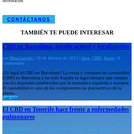
información.
CONTÁCTANOS
TAMBIÉN TE PUEDE INTERESAR
CBD en Barcelona, estado actual y legalización
por
BlueCanoby
|
26 de febrero de 2023
|
blog
,
CBD
,
Spain
| 0
Comentario
¿Es legal el CBD en Barcelona? La venta y consumo de cannabidiol
(CBD) en Barcelona y en toda España es legal siempre que cumpla
con los requisitos establecidos por la normativa española y europea.
El cannabidiol es uno de los componentes no psicoactivos de la
planta...
Leer más
El CBD en Tenerife hace frente a enfermedades
pulmonares
por
BlueCanoby
|
15 de noviembre de 2021
|
CBD
,
Spain
| 0
Comentario