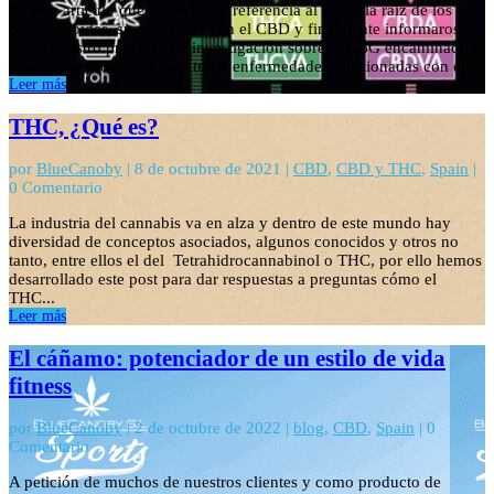
En este artículo queremos hacer referencia al CBG, la raíz de los
cannabinoides, su diferencia con el CBD y finalmente informaros
sobre nuestro proyecto de investigación sobre el CBG encaminado a
desarrollar productos para tratar enfermedades relacionadas con el...
Leer más
THC, ¿Qué es?
por
BlueCanoby
|
8 de octubre de 2021
|
CBD
,
CBD y THC
,
Spain
|
0 Comentario
La industria del cannabis va en alza y dentro de este mundo hay
diversidad de conceptos asociados, algunos conocidos y otros no
tanto, entre ellos el del Tetrahidrocannabinol o THC, por ello hemos
desarrollado este post para dar respuestas a preguntas cómo el
THC...
Leer más
El cáñamo: potenciador de un estilo de vida
fitness
por
BlueCanoby
|
2 de octubre de 2022
|
blog
,
CBD
,
Spain
| 0
Comentario
A petición de muchos de nuestros clientes y como producto de