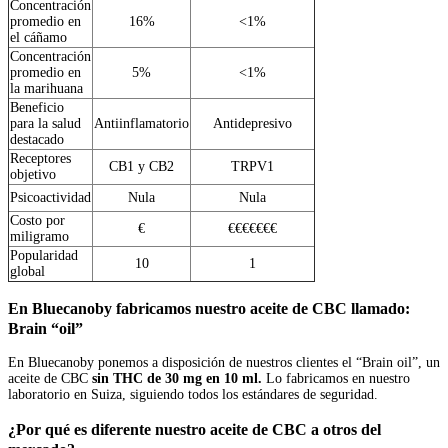
Concentración
promedio en
16%
<1%
el cáñamo
Concentración
promedio en
5%
<1%
la marihuana
Beneficio
para la salud
Antiinflamatorio
Antidepresivo
destacado
Receptores
CB1 y CB2
TRPV1
objetivo
Psicoactividad
Nula
Nula
Costo por
€
€€€€€€€
miligramo
Popularidad
10
1
global
En Bluecanoby fabricamos nuestro aceite de CBC llamado:
Brain “oil”
En Bluecanoby ponemos a disposición de nuestros clientes el “Brain oil”, un
aceite de CBC
sin THC de 30 mg en 10 ml.
Lo fabricamos en nuestro
laboratorio en Suiza, siguiendo todos los estándares de seguridad.
¿Por qué es diferente nuestro aceite de CBC a otros del