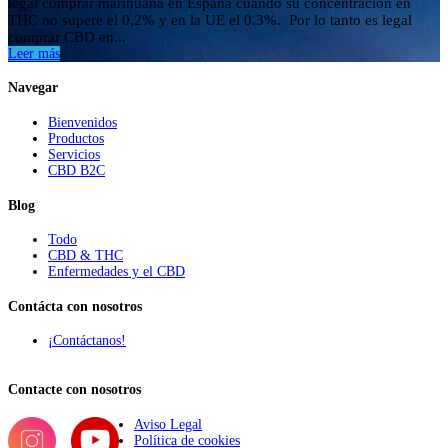
legal comprar marihuana en España cuando su concentración en
THC no supere el 0,2% y en la UE el 0.3%. Por lo tanto es legal
comprar CBD en...
Leer más
Navegar
Bienvenidos
Productos
Servicios
CBD B2C
Blog
Todo
CBD & THC
Enfermedades y el CBD
Contácta con nosotros
¡Contáctanos!
Contacte con nosotros
Aviso Legal
Política de cookies