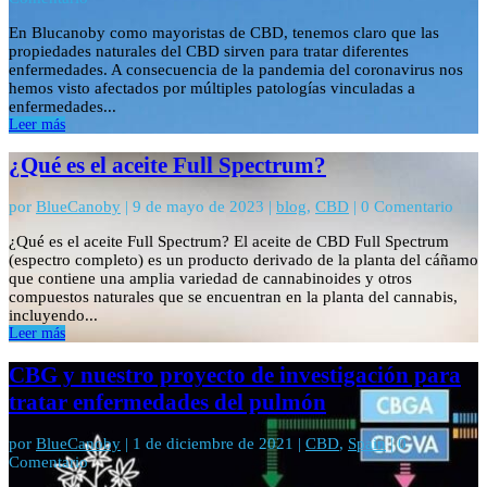
En Blucanoby como mayoristas de CBD, tenemos claro que las
propiedades naturales del CBD sirven para tratar diferentes
enfermedades. A consecuencia de la pandemia del coronavirus nos
hemos visto afectados por múltiples patologías vinculadas a
enfermedades...
Leer más
¿Qué es el aceite Full Spectrum?
por
BlueCanoby
|
9 de mayo de 2023
|
blog
,
CBD
| 0 Comentario
¿Qué es el aceite Full Spectrum? El aceite de CBD Full Spectrum
(espectro completo) es un producto derivado de la planta del cáñamo
que contiene una amplia variedad de cannabinoides y otros
compuestos naturales que se encuentran en la planta del cannabis,
incluyendo...
Leer más
CBG y nuestro proyecto de investigación para
tratar enfermedades del pulmón
por
BlueCanoby
|
1 de diciembre de 2021
|
CBD
,
Spain
| 0
Comentario